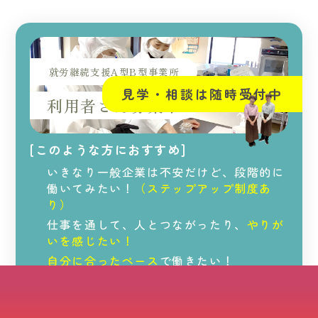
就労継続支援A型B型事業所
見学・相談は随時受付中
利用者さん募集中
[このような方におすすめ]
いきなり一般企業は不安だけど、段階的に
働いてみたい！
（ステップアップ制度あ
り）
仕事を通して、人とつながったり、
やりが
いを感じたい！
自分に合ったペース
で働きたい！